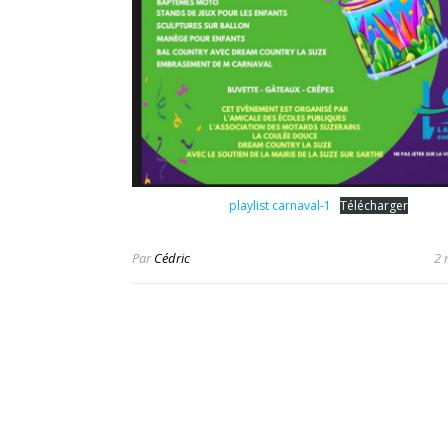
playlist carnaval-1
Télécharger
Par
Cédric
2 