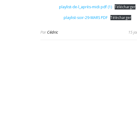
playlist-de-l_après-midi pdf (1)
Télécharger
playlist-soir-29-MARS PDF
Télécharger
Par
Cédric
15 ja