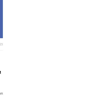
025
M
on