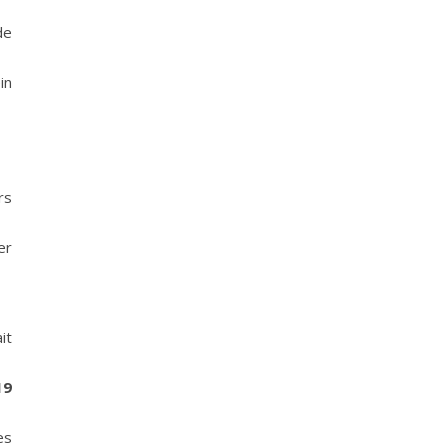
de
in
rs
er
it
19
es