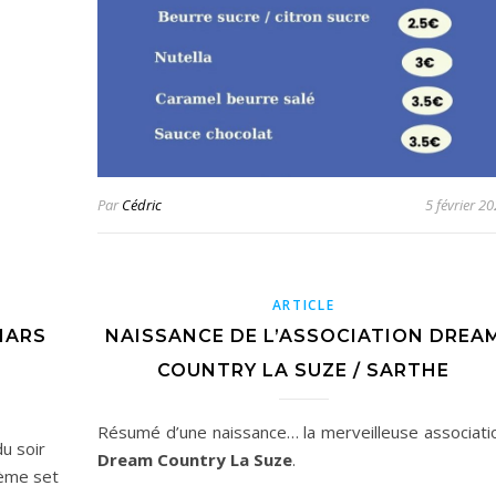
Par
Cédric
5 février 2
ARTICLE
MARS
NAISSANCE DE L’ASSOCIATION DREA
COUNTRY LA SUZE / SARTHE
Résumé d’une naissance… la merveilleuse associati
u soir
Dream Country La Suze
.
ème set