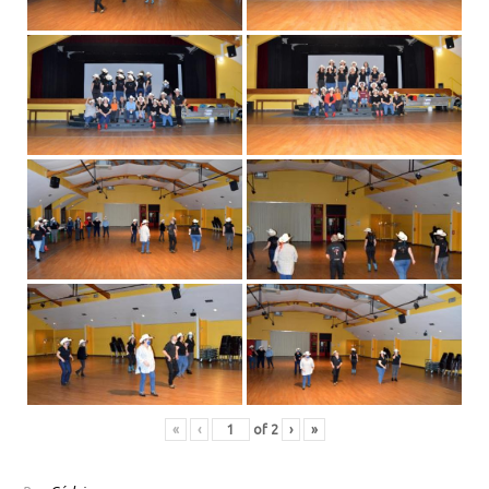
«
‹
of
2
›
»