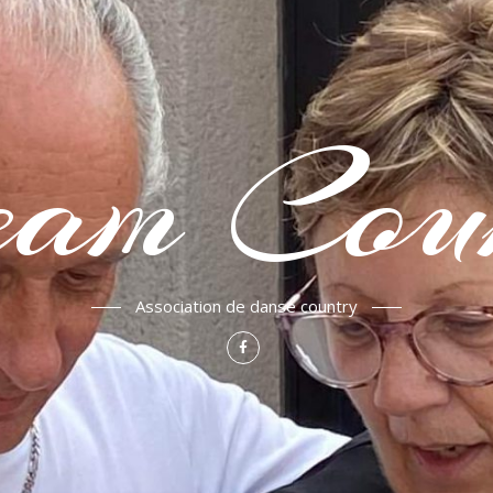
am Cou
Association de danse country