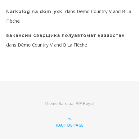
dans
Démo Country V and B La
Narkolog na dom_yxki
Flèche
вакансии сварщика полуавтомат казахстан
dans
Démo Country V and B La Flèche
Thème Bard par
WP Royal
.
HAUT DE PAGE